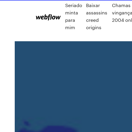
Seriado
Baixar
Chamas 
minta
assassins
vinganç
para
creed
2004 onl
mim
origins