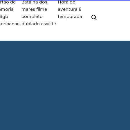
rtão de
Batalha dos
Hora de
moria
mares filme
aventura 8
6gb
completo
temporada
ericanas
dublado assistir