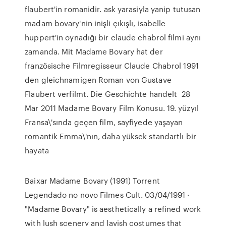
flaubert'in romanidir. ask yarasiyla yanip tutusan
madam bovary'nin inişli çıkışlı, isabelle
huppert'in oynadığı bir claude chabrol filmi aynı
zamanda. Mit Madame Bovary hat der
französische Filmregisseur Claude Chabrol 1991
den gleichnamigen Roman von Gustave
Flaubert verfilmt. Die Geschichte handelt 28
Mar 2011 Madame Bovary Film Konusu. 19. yüzyıl
Fransa\'sında geçen film, sayfiyede yaşayan
romantik Emma\'nın, daha yüksek standartlı bir
hayata
Baixar Madame Bovary (1991) Torrent
Legendado no novo Filmes Cult. 03/04/1991 ·
"Madame Bovary" is aesthetically a refined work
with lush scenery and lavish costumes that