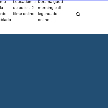
lme
Loucademia
Dorama good
la
de policia 2
morning call
erde
filme online
legendado
ublado
online