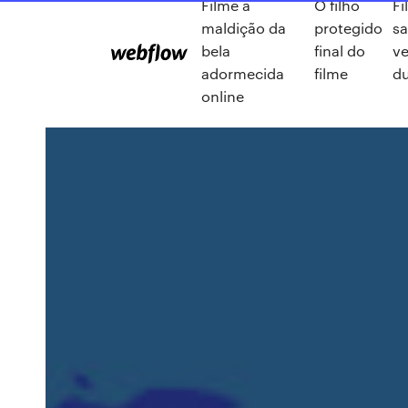
Filme a
O filho
Fi
maldição da
protegido
sa
bela
final do
v
adormecida
filme
d
online