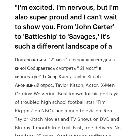
"I'm excited, I'm nervous, but I'm
also super proud and I can't wait
to show you. From 'John Carter'
to 'Battleship' to 'Savages,' it's
such a different landscape of a
Пожаловаться. "21 мост" с сегодняшнего дня в
кино! Собираетесь смотреть " 21 мост" в
кинотеатре? Тейлор Китч / Taylor Kitsch.
Анонимный опрос. Taylor Kitsch, Actor: X-Men
Origins: Wolverine. Best known for his portrayal
of troubled high school football star "Tim
Riggins" on NBC's acclaimed television Rent
Taylor Kitsch Movies and TV Shows on DVD and
Blu-ray. 1-month free trial! Fast, free delivery. No
late fees. 25 rows · Confira todos os filmes e