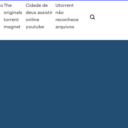
zo
The
Cidade de
Utorrent
originals
deus assistir
não
d
torrent
online
reconhece
magnet
youtube
arquivos