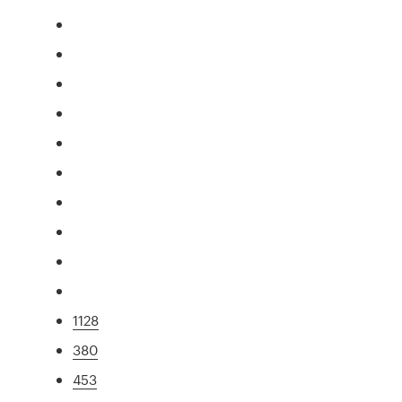
1128
380
453