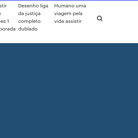
stir
Desenho liga
Humano uma
e
da justiça
viagem pela
es 1
completo
vida assistir
porada
dublado