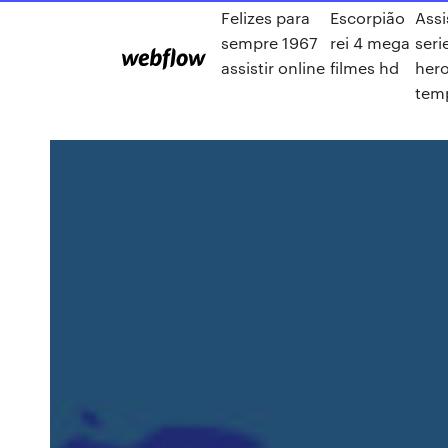
Felizes para
Escorpião
Assi
sempre 1967
rei 4 mega
seri
assistir online
filmes hd
hero
tem