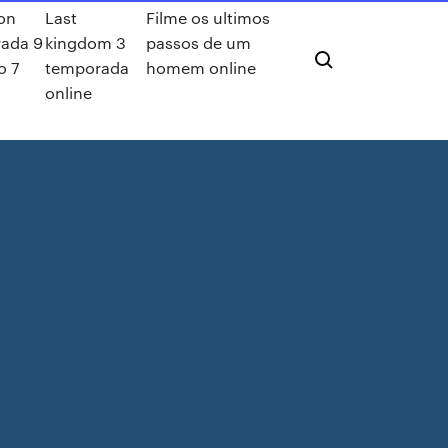
on
Last
Filme os ultimos
ada 9
kingdom 3
passos de um
o 7
temporada
homem online
online